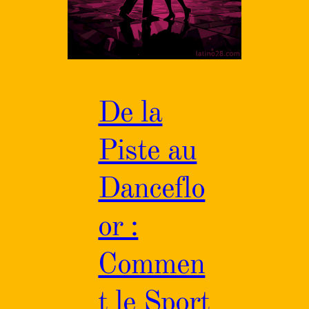
De la
Piste au
Danceflo
or :
Commen
t le Sport